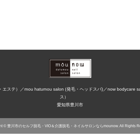
イル・エステ）／mou hatumou salon (発毛・ヘッドスパ)／now bodycare
ス）
愛知県豊川市
ht
©
豊川市のセルフ脱毛・VIO＆介護脱毛・ネイルサロンならmounow
. All Rights 