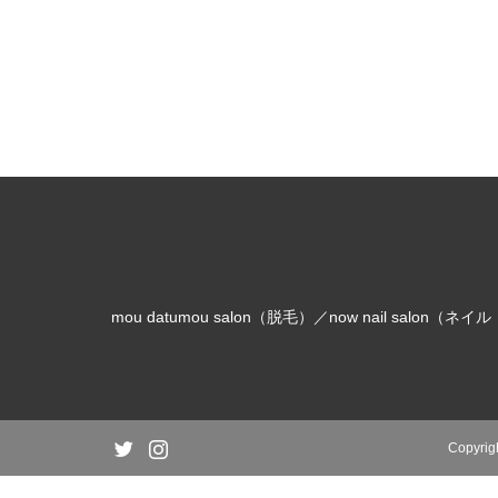
mou datumou salon（脱毛）／now nail salon（ネ
witter
Instagram
Copyrig