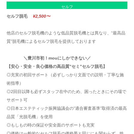
セルフ
セルフ脱毛
¥2,500〜
他店のセルフ脱毛機のような低品質脱毛機とは異なり、“最高品
質”脱毛機によるセルフ脱毛を提供しております
＼豊川市初！mouにしかできない／
【安心・安全・良心価格の高品質”セミ”セルフ脱毛】
◎充実の初回サポート（必ずしっかり文面での説明・丁寧な施
術指導）
◎2回目以降も必ずスタッフ在中のため、困ったときにその場で
サポート可
◎日本エステティック振興協議会の”適合審査基準”取得済の最高
品質「光脱毛機」を使用
◎もしもの時の保証や安全面のサポートも充実
◎価格は一般的なセルフ脱毛の価格帯と同じにも関わらず、性