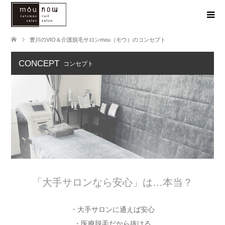
豊川のVIO＆介護脱毛サロンmou（モウ）のコンセプト
CONCEPT
コンセプト
「大手サロンなら安心」は…本当？
・大手サロンに通えば安心
・医療脱毛だから抜ける