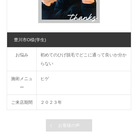
豊川市O様
(学生)
お悩み
初めてのひげ脱毛でどこに通って良いか分か
らない
施術メニュ
ヒゲ
ー
ご来店期間
２０２３年
お客様の声