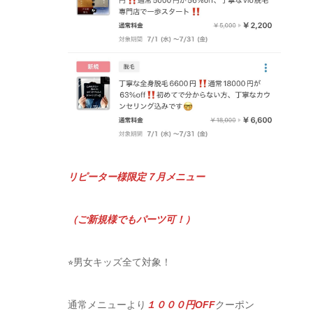
リピーター様限定７月メニュー
（ご新規様でもパーツ可！）
⭐︎男女キッズ全て対象！
通常メニューより
１０００円OFF
クーポン