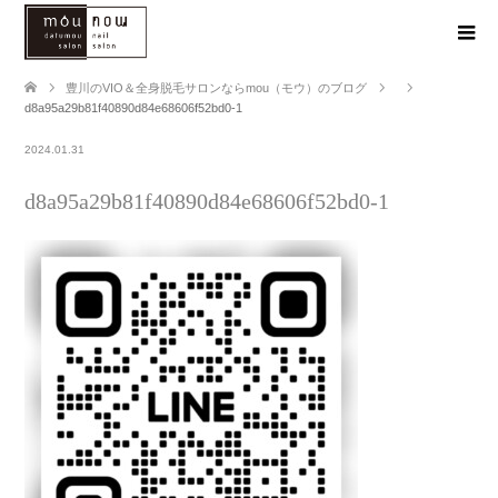
豊川のVIO＆全身脱毛サロンならmou（モウ）のブログ
d8a95a29b81f40890d84e68606f52bd0-1
2024.01.31
d8a95a29b81f40890d84e68606f52bd0-1